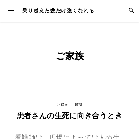
Skip
MENU
SEAR
乗り越えた数だけ強くなれる
to
content
ご家族
ご家族
|
最期
患者さんの生死に向き合うとき
看護師は、現場によっては人の生